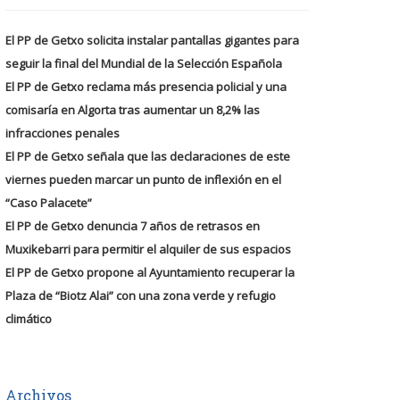
El PP de Getxo solicita instalar pantallas gigantes para
seguir la final del Mundial de la Selección Española
El PP de Getxo reclama más presencia policial y una
comisaría en Algorta tras aumentar un 8,2% las
infracciones penales
El PP de Getxo señala que las declaraciones de este
viernes pueden marcar un punto de inflexión en el
“Caso Palacete”
El PP de Getxo denuncia 7 años de retrasos en
Muxikebarri para permitir el alquiler de sus espacios
El PP de Getxo propone al Ayuntamiento recuperar la
Plaza de “Biotz Alai” con una zona verde y refugio
climático
Archivos