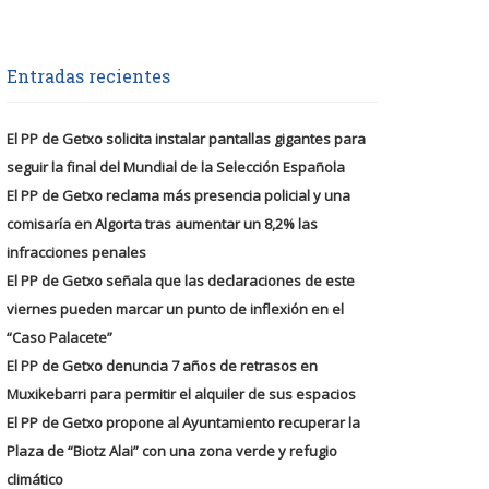
Entradas recientes
El PP de Getxo solicita instalar pantallas gigantes para
seguir la final del Mundial de la Selección Española
El PP de Getxo reclama más presencia policial y una
comisaría en Algorta tras aumentar un 8,2% las
infracciones penales
El PP de Getxo señala que las declaraciones de este
viernes pueden marcar un punto de inflexión en el
“Caso Palacete”
El PP de Getxo denuncia 7 años de retrasos en
Muxikebarri para permitir el alquiler de sus espacios
El PP de Getxo propone al Ayuntamiento recuperar la
Plaza de “Biotz Alai” con una zona verde y refugio
climático