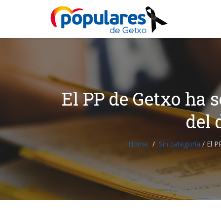
El PP de Getxo ha s
del 
Home
Sin categoría
/
El PP