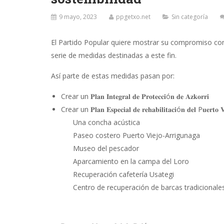
9 mayo, 2023
ppgetxo.net
Sin categoría
El Partido Popular quiere mostrar su compromiso con
serie de medidas destinadas a este fin.
Así parte de estas medidas pasan por:
Crear un 𝐏𝐥𝐚𝐧 𝐈𝐧𝐭𝐞𝐠𝐫𝐚𝐥 𝐝𝐞 𝐏𝐫𝐨𝐭𝐞𝐜𝐜𝐢ó𝐧 𝐝𝐞 𝐀𝐳𝐤𝐨𝐫𝐫𝐢
Crear un 𝐏𝐥𝐚𝐧 𝐄𝐬𝐩𝐞𝐜𝐢𝐚𝐥 𝐝𝐞 𝐫𝐞𝐡𝐚𝐛𝐢𝐥𝐢𝐭𝐚𝐜𝐢ó𝐧 𝐝𝐞𝐥 P𝐮𝐞𝐫𝐭𝐨 
Una concha acústica
Paseo costero Puerto Viejo-Arrigunaga
Museo del pescador
Aparcamiento en la campa del Loro
Recuperación cafetería Usategi
Centro de recuperación de barcas tradicionale