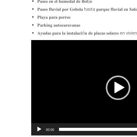
𝐏𝐚𝐬𝐞𝐨 𝐞𝐧 𝐞𝐥 𝐡𝐮𝐦𝐞𝐝𝐚𝐥 𝐝𝐞 𝐁𝐨𝐥ú𝐞
𝐏𝐚𝐬𝐞𝐨 𝐟𝐥𝐮𝐯𝐢𝐚𝐥 𝐩𝐨𝐫 𝐆𝐨𝐛𝐞𝐥𝐚 hasta 𝐩𝐚𝐫𝐪𝐮𝐞 𝐟𝐥𝐮𝐯𝐢𝐚𝐥 𝐞𝐧 𝐒𝐚𝐥𝐬
𝐏𝐥𝐚𝐲𝐚 𝐩𝐚𝐫𝐚 𝐩𝐞𝐫𝐫𝐨𝐬
𝐏𝐚𝐫𝐤𝐢𝐧𝐠 𝐚𝐮𝐭𝐨𝐜𝐚𝐫𝐚𝐯𝐚𝐧𝐚𝐬
𝐀𝐲𝐮𝐝𝐚𝐬 𝐩𝐚𝐫𝐚 𝐥𝐚 𝐢𝐧𝐬𝐭𝐚𝐥𝐚𝐜𝐢ó𝐧 𝐝𝐞 𝐩𝐥𝐚𝐜𝐚𝐬 𝐬𝐨𝐥𝐚𝐫𝐞𝐬 en vi
Reproductor
de
vídeo
00:00