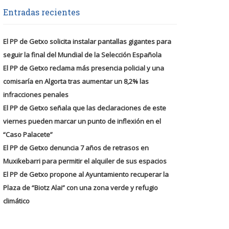
Entradas recientes
El PP de Getxo solicita instalar pantallas gigantes para
seguir la final del Mundial de la Selección Española
El PP de Getxo reclama más presencia policial y una
comisaría en Algorta tras aumentar un 8,2% las
infracciones penales
El PP de Getxo señala que las declaraciones de este
viernes pueden marcar un punto de inflexión en el
“Caso Palacete”
El PP de Getxo denuncia 7 años de retrasos en
Muxikebarri para permitir el alquiler de sus espacios
El PP de Getxo propone al Ayuntamiento recuperar la
Plaza de “Biotz Alai” con una zona verde y refugio
climático