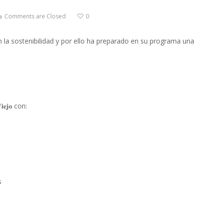
Comments are Closed
0
 la sostenibilidad y por ello ha preparado en su programa una
𝐕𝐢𝐞𝐣𝐨 con:
s