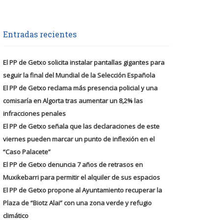
Entradas recientes
El PP de Getxo solicita instalar pantallas gigantes para
seguir la final del Mundial de la Selección Española
El PP de Getxo reclama más presencia policial y una
comisaría en Algorta tras aumentar un 8,2% las
infracciones penales
El PP de Getxo señala que las declaraciones de este
viernes pueden marcar un punto de inflexión en el
“Caso Palacete”
El PP de Getxo denuncia 7 años de retrasos en
Muxikebarri para permitir el alquiler de sus espacios
El PP de Getxo propone al Ayuntamiento recuperar la
Plaza de “Biotz Alai” con una zona verde y refugio
climático