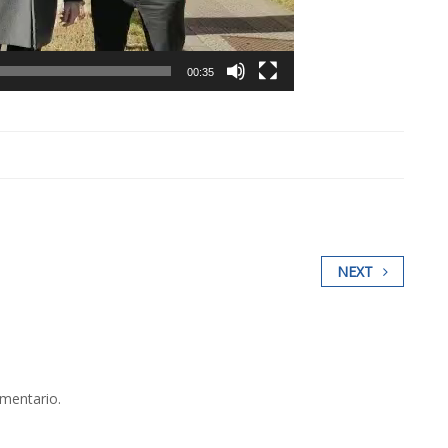
00:35
NEXT
omentario.