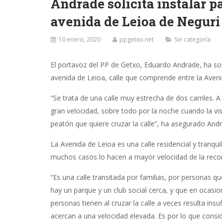
Andrade solicita instalar p
avenida de Leioa de Neguri
10 enero, 2020
ppgetxo.net
Sin categoría
El portavoz del PP de Getxo, Eduardo Andrade, ha sol
avenida de Leioa, calle que comprende entre la Aveni
“Se trata de una calle muy estrecha de dos carriles. A
gran velocidad, sobre todo por la noche cuando la vis
peatón que quiere cruzar la calle”, ha asegurado And
La Avenida de Leioa es una calle residencial y tranq
muchos casos lo hacen a mayor velocidad de la rec
“Es una calle transitada por familias, por personas q
hay un parque y un club social cerca, y que en oca
personas tienen al cruzar la calle a veces resulta 
acercan a una velocidad elevada. Es por lo que cons