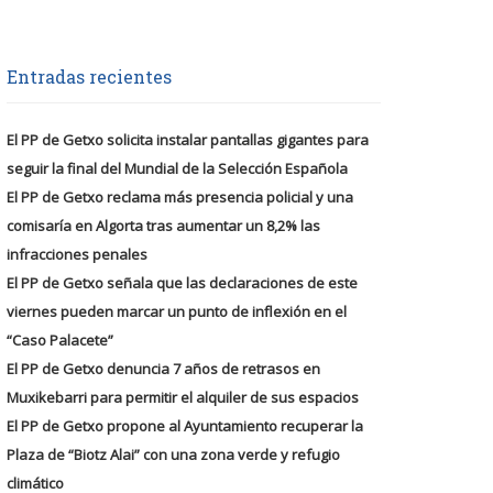
Entradas recientes
El PP de Getxo solicita instalar pantallas gigantes para
seguir la final del Mundial de la Selección Española
El PP de Getxo reclama más presencia policial y una
comisaría en Algorta tras aumentar un 8,2% las
infracciones penales
El PP de Getxo señala que las declaraciones de este
viernes pueden marcar un punto de inflexión en el
“Caso Palacete”
El PP de Getxo denuncia 7 años de retrasos en
Muxikebarri para permitir el alquiler de sus espacios
El PP de Getxo propone al Ayuntamiento recuperar la
Plaza de “Biotz Alai” con una zona verde y refugio
climático