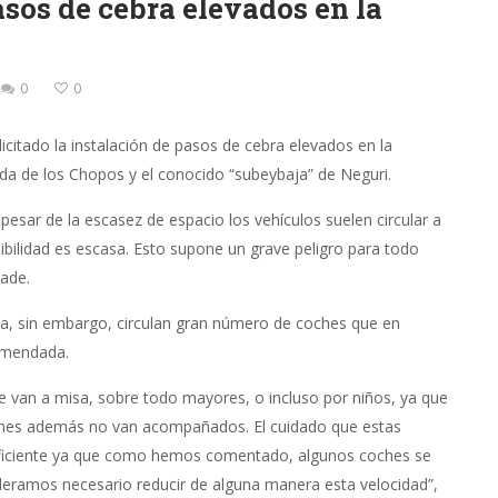
asos de cebra elevados en la
0
0
icitado la instalación de pasos de cebra elevados en la
da de los Chopos y el conocido “subeybaja” de Neguri.
 pesar de la escasez de espacio los vehículos suelen circular a
ibilidad es escasa. Esto supone un grave peligro para todo
rade.
uila, sin embargo, circulan gran número de coches que en
omendada.
ue van a misa, sobre todo mayores, o incluso por niños, ya que
siones además no van acompañados. El cuidado que estas
insuficiente ya que como hemos comentado, algunos coches se
ideramos necesario reducir de alguna manera esta velocidad”,