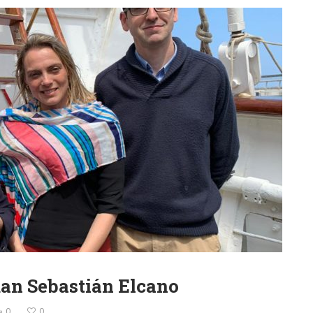
uan Sebastián Elcano
0
0