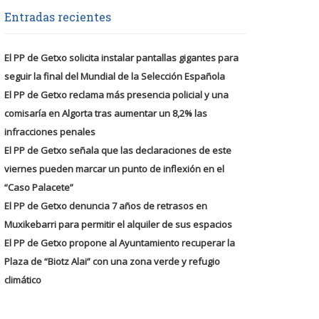
Entradas recientes
El PP de Getxo solicita instalar pantallas gigantes para
seguir la final del Mundial de la Selección Española
El PP de Getxo reclama más presencia policial y una
comisaría en Algorta tras aumentar un 8,2% las
infracciones penales
El PP de Getxo señala que las declaraciones de este
viernes pueden marcar un punto de inflexión en el
“Caso Palacete”
El PP de Getxo denuncia 7 años de retrasos en
Muxikebarri para permitir el alquiler de sus espacios
El PP de Getxo propone al Ayuntamiento recuperar la
Plaza de “Biotz Alai” con una zona verde y refugio
climático